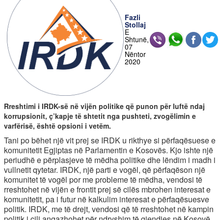
Fazli
Stollaj
E
Shtunë,
07
Nëntor
2020
Rreshtimi i IRDK-së në vijën politike që punon për luftë ndaj
korrupsionit, ç’kapje të shtetit nga pushteti, zvogëlimin e
varfërisë, është opsioni i vetëm.
Tani po bëhet një vit prej se IRDK u rikthye si përfaqësuese e
komunitetit Egjiptas në Parlamentin e Kosovës. Kjo ishte një
periudhë e përplasjeve të mëdha politike dhe lëndim i madh i
vullnetit qytetar. IRDK, një parti e vogël, që përfaqëson një
komunitet të vogël por me probleme të mëdha, vendosi të
rreshtohet në vijën e frontit prej së cilës mbrohen interesat e
komunitetit, pa i futur në kalkulim interesat e përfaqësuesve
politik. IRDK, me të drejt, vendosi që të rreshtohet në kampin
politik i cili angazhohet për ndryshim të gjendjes në Kosovë.