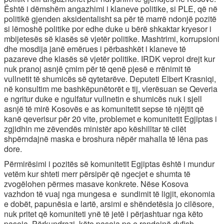
Është i dëmshëm angazhimi i klaneve politike, si PLE, që në
politikë gjenden aksidentalisht sa për të marrë ndonjë pozitë
si lëmoshë politike por edhe duke u bërë shkaktar kryesor i
mbijetesës së klasës së vjetër politike. Mashtrimi, korrupsioni
dhe mosdija janë emërues i përbashkët i klaneve të
pazareve dhe klasës së vjetër politike. IRDK veproi drejt kur
nuk pranoj asnjë çmim për të qenë pjesë e rrënimit të
vullnetit të shumicës së qytetarëve. Deputeti Elbert Krasniqi,
në konsultim me bashkëpunëtorët e tij, vlerësuan se Qeveria
e ngritur duke e ngulfatur vullnetin e shumicës nuk i sjell
asnjë të mirë Kosovës e as komunitetit sepse të njëjtit që
kanë qeverisur për 20 vite, problemet e komunitetit Egjiptas i
zgjidhin me zëvendës ministër apo këshilltar të cilët
shpërndajnë maska e broshura nëpër mahalla të lëna pas
dore.
Përmirësimi i pozitës së komunitetit Egjiptas është i mundur
vetëm kur shteti merr përsipër që ngecjet e shumta të
zvogëlohen përmes masave konkrete. Nëse Kosova
vazhdon të vuaj nga mungesa e sundimit të ligjit, ekonomia
e dobët, papunësia e lartë, arsimi e shëndetësia jo cilësore,
nuk pritet që komuniteti ynë të jetë i përjashtuar nga këto
pasoja. Përkundrazi, këto pasoja po e rendojnë dyfish