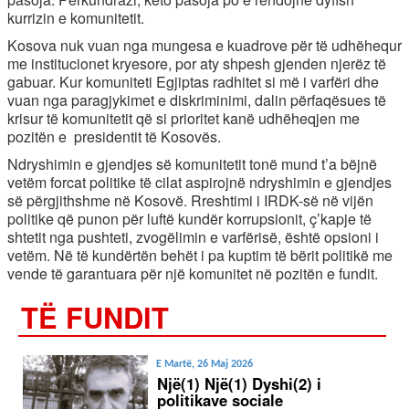
kurrizin e komunitetit.
Kosova nuk vuan nga mungesa e kuadrove për të udhëhequr
me institucionet kryesore, por aty shpesh gjenden njerëz të
gabuar. Kur komuniteti Egjiptas radhitet si më i varfëri dhe
vuan nga paragjykimet e diskriminimi, dalin përfaqësues të
krisur të komunitetit që si prioritet kanë udhëheqjen me
pozitën e presidentit të Kosovës.
Ndryshimin e gjendjes së komunitetit tonë mund t’a bëjnë
vetëm forcat politike të cilat aspirojnë ndryshimin e gjendjes
së përgjithshme në Kosovë. Rreshtimi i IRDK-së në vijën
politike që punon për luftë kundër korrupsionit, ç’kapje të
shtetit nga pushteti, zvogëlimin e varfërisë, është opsioni i
vetëm. Në të kundërtën behët i pa kuptim të bërit politikë me
vende të garantuara për një komunitet në pozitën e fundit.
TË FUNDIT
E Martë, 26 Maj 2026
Një(1) Një(1) Dyshi(2) i
politikave sociale